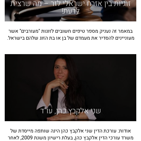
זוגיות בין אזרח ישראלי לזר – מה שרצית
לדעת!
במאמר זה נעניק מספר טיפים חשובים לזוגות "מעורבים" אשר
מעוניינים להסדיר את מעמדם של בן או בת הזוג שלהם בישראל.
שני אלקבץ כהן, עו"ד
אודות: עורכת הדין שני אלקבץ כהן הינה שותפה מייסדת של
משרד עורכי הדין אלקבץ כהן, בעלת רישיון משנת 2009, לאחר