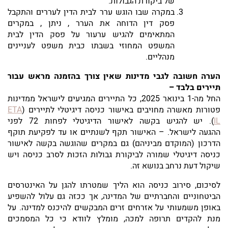
של ביקורת הגבולות.
במקרה שבו הוגש ערר לבית הדין לעררים והתקבל
פסק דין הדוחה את הערר , ניתן , במקרים
המתאימים להגיש ערעור על פסק הדין לבית
המשפט המחוזי בשבתו כבית משפט לעניינים
מנהליים.
הערה חשובה לגבי מדינות שאין צורך בהזמנה מראש עבור
תיירים בלבד –
החל מה-1 בינואר 2025, כל התיירים המגיעים לישראל ממדינות
פטורות מאשרה מחויבים באישור כניסה דיגיטלי לתיירים (
ETA
IL
). יש להגיש בקשה לאישור הדיגיטלי לפחות 72 לפני
ההגעה לישראל. – האישור תקף לשנתיים או עד לפקיעת תוקף
הדרכון (המוקדם מביניהם) גם במקרים שהוגשה בקשה לאישור
כניסה דיגיטלי שמורה לביקורת גבולות הזכות לסרב כניסה ויש
שיקול דעת נרחב בנושא זה.
לסיכום, סירוב כניסה הוא הליך שמטרתו להגן על האינטרסים
הביטחוניים והחברתיים של המדינה, אך ככזה גם עלול להשפיע
באופן משמעותי על אזרחים זרים המבקשים להיכנס למדינה. על
מנת להקדים תרופה למכה, מומלץ לוודא כי כל המסמכים