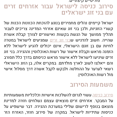
פוליטיים קיצוניים.
סירוב כניסה לישראל עבור אזרחים זרים
עם בני זוג ישראלים
ישראל קיימים נהלים מחמירים בנוגע להוכחת הכוונות הכנות של
קשרי הזוגיות, ולכן בני זוג שאינם אזרחי המדינה צריכים לעבור
תהליך ממושך של הגשת בקשות ואישורים לצורך קבלת אשרת
שהייה. חשוב להדגיש ש
בני זוג זרים
שמגיעים לישראל במטרה
לחיות עם בן זוגם הישראלי, אינם יכולים להגיע לישראל ללא
הזמנה מראש וקבלת אישור של רשות האוכלוסין וההגירה. בני זוג
זרים שיגיעו לישראל ללא אישור מראש כניסתם בדרך כלל תסורב
והם ייאלצו לשוב לארץ מולדתם. במקרים אלה, בן הזוג הישראלי
רשאי לערער על ההחלטה ולבקש לקבל אשרה דרך מסלול אישי
מול רשות האוכלוסין.
משמעות הסירוב
סירוב כניסה
עשוי לגרום להשלכות אישיות וכלכליות משמעותיות
על המבקר. אזרחים זרים מוצאים עצמם נשלחים חזרה למדינת
מוצאם בנוסף לרישום שלילי במערכת ההגירה. דבר שישפיע על
כניסות עתידיות לישראל. במקרה של סירוב חוזר, האזרח הזר