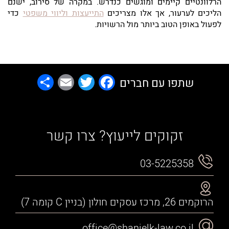
הרלוונטיים קיימים ומוגשים כנדרש. במקרה של סירוב, ישנם
הליכים לערעור, אך אלו מצריכים
התייעצות וליווי משפטי
כדי
לפעול באופן הטוב ביותר מול הרשויות.
Share
Email
Facebook
Twitter
שתפו עם חברים
זקוקים לייעוץ? צרו קשר
03-5225358
הרוקמים 26, מרכז עסקים חולון (בניין C קומה 7)
office@shanielk-law.co.il