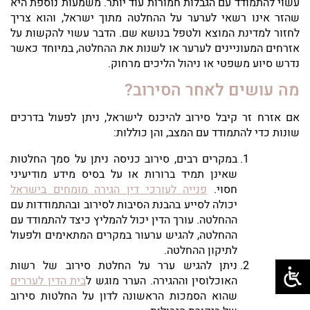
עשוי להתמודד עם הגבלות חמורות עוד יותר. משמעות נוספת היא
שהזר אינו רשאי לערער על ההחלטה מתוך ישראל, והוא צריך
לחזור למדינת המוצא ולטפל בנושא שם. הדבר עשוי להקשות על
אזרחים המעוניינים לערער או לשנות את ההחלטה, במיוחד כאשר
נדרש סיוע משפטי או ניהול הליכים מרחוק.
מה עושים לאחר הסירוב?
אם אזרח זר קיבל סירוב להיכנס לישראל, ניתן לפעול בדרכים
שונות כדי להתמודד עם המצב, והן כוללות:
במקרים רבים, סירוב כניסה ניתן על סמך החלטות
שאינן תמיד ברורות או על בסיס מידע מודיעיני
חסוי.
פנייה לעורכי דין הגירה מומחים בישראל
יכולה לסייע בהבנת הסיבות לסירוב ובהתמודדות עם
ההחלטה. עורך הדין יכול להמליץ כיצד להתמודד עם
ההחלטה, להגיש ערעור במקרים המתאימים ולפעול
לתיקון ההחלטה.
ניתן להגיש ערר על החלטת סירוב של רשות
האוכלוסין וההגירה. הערר מוגש ל
בית הדין לעררים
שהוא הסמכות הראשונה לדון על החלטות סירוב