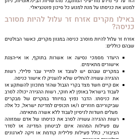
הזר על פי מידע מודיעיני המתקבל מהרשויות הבינלאומיות, ניתן
למנוע את כניסתו על מנת למנוע כל סיכון פוטנציאלי.
באילו מקרים אזרח זר עלול להיות מסורב
כניסה?
אזרח זר עלול להיות מוסרב כניסה במגוון מקרים, כאשר הבולטים
שבהם כוללים:
היעדר מסמכי נסיעה או אשרות בתוקף, או אי-הצגת
אישורים מתאימים.
במקרים שבהם יש לעובד או לתייר עבר פלילי, רשות
ההגירה עשויה להחליט שלא להעניק לו אישור כניסה.
אם קיים חשד מצד בקרי הגבול שהזר מתכוון להשתקע או
לעבוד בישראל באופן לא חוקי, רשות ההגירה יכולה לסרב
את כניסתו. הדבר נפוץ במיוחד במקרים של מבקרים
שביקוריהם חוזרים ו/או תכופים למדינת ישראל, כל אלה
מעלים חשדות לניסיון לעבוד ללא אשרה מתאימה.
רשות ההגירה עשויה לסרב את כניסתו של אדם שמזוהה
עם פעילות המהווה איום לביטחון המדינה או לסדר
הציבורי, כולל פעילות פלילית קודמת או זיקה לארגונים