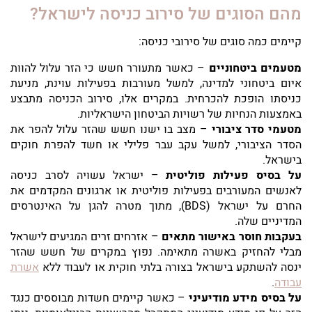
מהם הסוגים של סירוב כניסה לישראל?
קיימים כמה סוגים של סירובי כניסה:
מטעמים ביטחוניים
– כאשר מתעורר חשש כי הזר עלול להוות
איום ביטחוני למדינה, למשל מעורבות בפעילות עוינת, מניעת
כניסתו הופכת להכרחית. במקרים אלו, סירוב הכניסה מתבצע
באמצעות הנחיות של רשויות הביטחון הישראליות.
מטעמי סדר ציבורי
– מצב בו ישנו חשש שהזר עלול להפר את
הסדר הציבורי, למשל עקב עבר פלילי או חשד להפרת חוקים
בישראל.
על בסיס פעילות פוליטית
– ישראל עשויה לסרב כניסה
לאנשים המעורבים בפעילות פוליטית או ארגונים המקדמים את
החרם על ישראל (BDS), מתוך מטרה להגן על האינטרסים
המדיניים שלה.
בעקבות חוסר באישור מתאים
– אזרחים זרים המגיעים לישראל
מבלי להחזיק באשרה מתאימה. נפוץ במקרים של חשש שהזר
ינסה להשתקע בישראל בצורה בלתי חוקית או לעבוד ללא
אשרת
עבודה
.
על בסיס מידע מודיעיני
– כאשר קיימים חשדות מבוססים כנגד