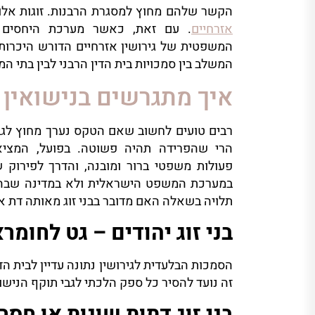
הקשר שלהם מחוץ למסגרת הרבנות. זוגות אלו
אזרחיים
. עם זאת, כאשר מערכת היחסים 
המשפטית של גירושין אזרחיים הדורש היכרות 
המשלב בין סמכויות בית הדין הרבני לבין בתי 
איך מתגרשים בנישואין 
רבים טועים לחשוב שאם הטקס נערך מחוץ לגב
הרי שהפרידה תהיה פשוטה. בפועל, המציא
פעולות משפטי ברור ומובנה, והדרך לפירוק ש
במערכת המשפט הישראלית ולא במדינה שבה
תלויה בשאלה האם מדובר בבני זוג מאותה דת או
בני זוג יהודים – גט לחומר
הסמכות הבלעדית לגירושין נתונה עדיין לבית ה
זה נועד להסיר כל ספק הלכתי לגבי תוקף הניש
בני זוג דתות שונות או חסר