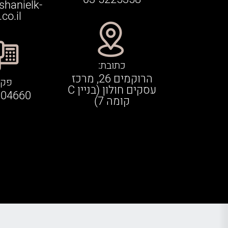
shanielk-
co.il
כתובת:
הרוקמים 26, מרכז
פקס
עסקים חולון (בניין C
304660
קומה 7)