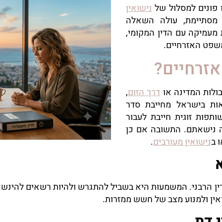
 פונים למסלול של
נישואין
מסתיימת, עולה השאלה
מעמיקה עם הדין המקומי,
המשפט האזרחיים.
אזרחיים?
ולות המדינה או
דרך הזום
,
ות בישראל מחייבת סדר
ותפות זוגית חייבת לעבור
 נישאתם. התשובה אם כן
 ב
נישואין מעורבים
.
א
דין הרבני. המשמעות היא בשביל להתגרש ולהיות רשאים להינשא ב
ואין ולמנוע מצב של חשש ממזרות.
י דת