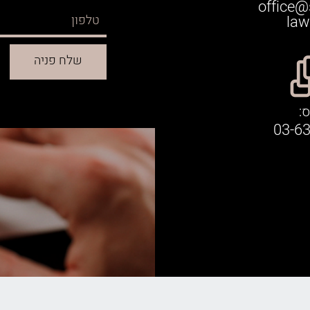
office@
law.
:
03-6