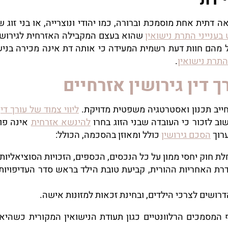
אה דתית אחת מוסמכת וברורה, כמו יהודי ונוצרייה, או בני זו
בענייני התרת נישואין
שהוא בעצם המקבילה האזרחית לגירושין
ל מהם חוות דעת רשמית המעידה כי אותה דת אינה מכירה בניש
התרת נישואין
.
 דין גירושין אזרחיים
חייב תכנון ואסטרטגיה משפטית מדויקת.
ליווי צמוד של עורך דין
וב לזכור כי העובדה שבני הזוג בחרו
להינשא אזרחית
אינה פו
ערוך
הסכם גירושין
כולל ומאוזן בהסכמה, הכולל:
ת חוק יחסי ממון על כל הנכסים, הכספים, הזכויות הסוציאלי
ת האחריות ההורית, קביעת טובת הילד בראש סדר העדיפויות,
הדרושים לצרכי הילדים, ובחינת זכאות למזונות אישה.
וף המסמכים הרלוונטיים כגון תעודת הנישואין המקורית כשהיא