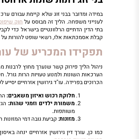
במידה ומדובר בבני זוג שלא קיימת עבורם ערכ
לענייני משפחה. הליך זה מבוסס על
חוק שיפוט 
בתי הדין הדתיים הרלוונטיים בישראל כדי לקב
קבלת אסמכתאות אלו, רשאי שופט להורות על
תפקידו המכריע של עורך
ניהול הליך פירוק קשר שנערך מחוץ לרבנות מ
הערכאות השונות ולמנוע טעויות הרות גורל. חש
הכרוכים בפרידה. עו"ד גירושין אזרחיים יסייע ל
חלוקת רכוש ואיזון משאבים:
החל
משמורת ילדים וזמני שהות:
הגדר
משותפות.
מזונות
: קביעת גובה דמי המזונות 
כמו כן, עורך דין גירושין אזרחיים ינחה באיס