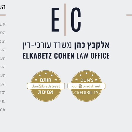
הש
אשר
הסד
הזמ
העס
העס
העס
העס
העס
הזמ
ערע
אימ