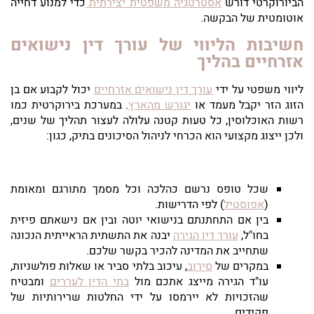
הביורוקרטי דורש
אסטרטגיה משפטית יצירתית
כדי למנוע דחייה
אוטומטית של הבקשה.
חשיבות הליווי של עורך דין נישואים
אזרחיים בהליך
ליווי משפטי על ידי
עורך דין נישואים אזרחיים
יכול לקבוע אם בן
הזוג הזר יקבל מעמד או
יגורש מהארץ
. במערכת בירוקרטית כמו
רשות האוכלוסין, כל טעות קטנה עלולה לעצור תהליך של שנים,
ולכן ייצוג מקצועי הוא הכרחי לניהול הסיכונים בתיק, כגון:
שכל טופס נרשם כהלכה וכל מסמך מתורגם ומאומת
(
אפוסטיל
) לפי הדרישות.
בין אם התחתנתם בנישואי יוטה ובין אם נישאתם פיזית
בחו"ל,
עורך דין הגירה
יבנה את התשתית הראייתית הנכונה
שתחייב את המדינה להכיר בקשר שלכם.
במקרים של
סירוב
, עיכוב בלתי סביר או שאלות פולשניות,
עו"ד הגירה מייצג אתכם מול
בתי הדין לעררים
ומבטיח
שהזכויות לא יירמסו על ידי החלטות שרירותיות של
פקידים.