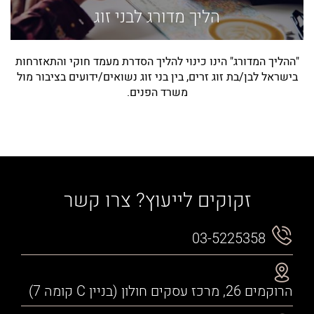
הליך מדורג לבני זוג
"ההליך המדורג" הינו כינוי להליך הסדרת מעמד חוקי והתאזרחות
בישראל לבן/בת זוג זרים, בין בני זוג נשואים/ידועים בציבור מול
משרד הפנים.
זקוקים לייעוץ? צרו קשר
03-5225358
הרוקמים 26, מרכז עסקים חולון (בניין C קומה 7)