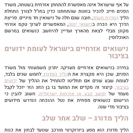
על אף שישראל אינה מאפשרת להתחתן אזרחית בשטחה, משרד
הפנים חייב להכיר בזוגות שהתחתנו כדין בחו"ל לצורך התחלת
הליך
הסדרת מעמד
, חובה שגם חלה על נישואין חד מיניים. פריצת
הדרך היא הכרה ב
נישואי יוטה
, המאפשרים לערוך טקס אזרחי
מקוון מבלי לצאת מהארץ ועדיין להיחשב כנשואים במרשם
האוכלוסין.
נישואים אזרחיים בישראל לעומת ידועים
בציבור
בחירה בנישואים אזרחיים מעניקה יתרון משמעותי מול משרד
הפנים, שכן היא מקצרת את ה
הליך המדורג
לחמש שנים בלבד,
לעומת שבע שנים אם תחליטו להתחיל את ההליך של
ידועים
בציבור
. קיצור זה מקדים את המועד בו בן הזוג הזר יוכל לקבל
מעמד של
תושב קבע או אזרחות ישראלית
. חשוב להבין כי
הרישום כנשואים מפחית את נטל ההוכחה הנדרש מידועים
בציבור מדי שנה.
הליך מדורג – שלב אחר שלב
הליך מדורג הוא מסע ביורוקרטי מורכב שנועד לבחון את כנות