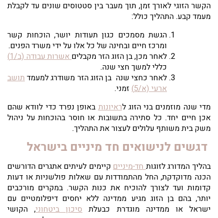
הקשר הזוגי לאורך זמן, תוך מעבר בין סטטוסים שונים עד לקבלת
מעמד קבע. התהליך כולל:
הגשת מסמכים כגון תעודות יושר, הוכחות קשר
ומרכז חיים ובחינה של כל אלו על ידי משרד הפנים.
לאחר מכן, בן הזוג הזר מקבלים
אשרות עבודה (ב/1)
כללי למשך חצי שנה.
לאחר כחצי שנה בן הזוג הזר משודרג למעמד
תושב
ארעי (א/5)
זמני.
מדי שנה מוזמנים בני הזוג ל
ראיונות
באופן נפרד כדי לוודא שהם
אכן חיים יחד. כל סתירה בתשובות או חוסר בהוכחות על ניהול
משק בית משותף עלולים לעצור את התהליך.
דגשים לנישואים חד מיניים בישראל
בהליך המדורג לזוגות
חד-מיניים
קיימים לעיתים אתגרים הדורשים
הכנה מדוקדקת, החל מהתמודדות עם שאלות פולשניות או דעות
קדומות ועד לצורך להוכיח את כנות הקשר. במקרים מורכבים
יותר, בהם בן הזוג מגיע ממדינה ללא יחסים דיפלומטיים עם
ישראל או ממדינה מוגדרת כבעלת
סיכון ביטחוני
, הקושי