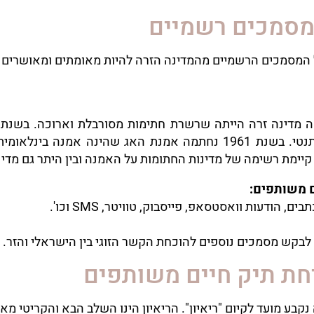
 מסמכים רשמיים
ל המסמכים הרשמיים מהמדינה הזרה להיות מאומתים ומאושרים 
 מדינה זרה הייתה שרשרת חתימות מסורבלת וארוכה. בשנת
הרשמי שהוצג מהמדינה הזרה הינו מקורי ואותנטי. בשנת 1961 נחתמה א
. קיימת רשימה של מדינות החתומות על האמנה ובין היתר גם מד
ם משותפים:
הודעות וואסטסאפ, פייסבוק, טוויטר, SMS וכו'.
לבקש מסמכים נוספים להוכחת הקשר הזוגי בין הישראלי והזר.
חת תיק חיים משותפים
 מועד לקיום "ריאיון". הריאיון הינו השלב הבא והקריטי מא