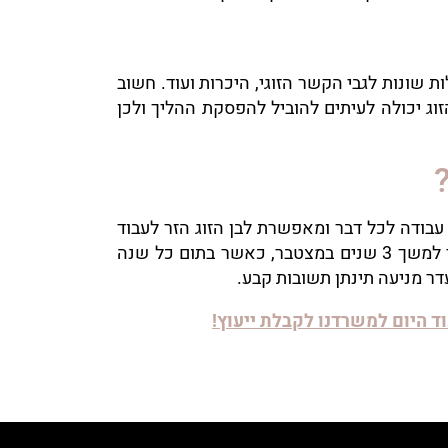
 שונות לגבי הקשר הזוגי, היכרות ועוד. חשוב
וג יכולה לעיתים להוביל להפסקת ההליך ולכן
בתוקף לשנה. אשרה זו היא אשרת עבודה לכל דבר ומאפשרת לבן הזוג הזר לעבוד
בכל מקום בו יחפוץ ואינו מוגבל לענפים מסוימים (כמו אשרת ב/1 רגילה). לאחר מכן, תוארך אשרת ב/1 כללי למשך 3 שנים במצטבר, כאשר בתום כל שנה
ד היום למשרדנו לקבלת ייעוץ!