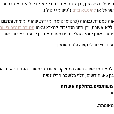
כפועל יוצא מכך, בן זוג שאינו יהודי לא יוכל להינשא ברבנו
ישראל או
להינשא בזום
("נישואי יוטה").
אות כספיות גבוהות (כרטיסי טיסה, אגרות, שהות, אימות ותרגום 
 ללא אשרה, ובן הזוג הזר יכול למצוא עצמו
מסורב כניסה בישר
באופן יחסי, מהליך חיים משותפים בין ידועים בציבור ואורך בין 4-6 שנ
ים בציבור לבקשה ע"ב נישואין.
 לתאם מראש פגישה במחלקת אשרות במשרד הפנים באזור המג
נטית.
ים משותפים במחלקת אשרות:
ת.
ומאומתת.