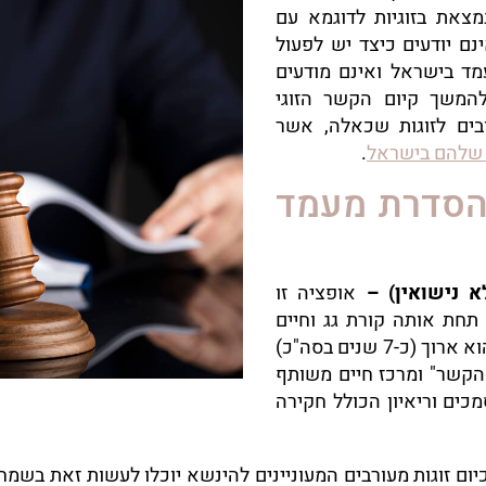
מצאת בזוגיות לדוגמא עם
נם יודעים כיצד יש לפעול
מד בישראל ואינם מודעים
להמשך קיום הקשר הזוגי
ים לזוגות שכאלה, אשר
ג שלהם בישראל
.
להסדרת מעמד
א נישואין) –
אופציה זו
תחת אותה קורת גג וחיים
משותפים, ללא קשר נישואין. יודגש כי ההליך הוא ארוך (כ-7 שנים בסה"כ)
 הקשר" ומרכז חיים משותף
ים וריאיון הכולל חקירה
יום זוגות מעורבים המעוניינים להינשא יוכלו לעשות זאת בשמ