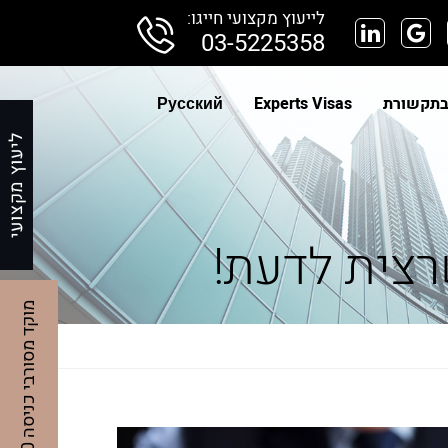
לייעוץ מקצועי חייגו:
03-5225358
בתקשורת
Experts Visas
Русский
שרצית לדעת!
מ
0