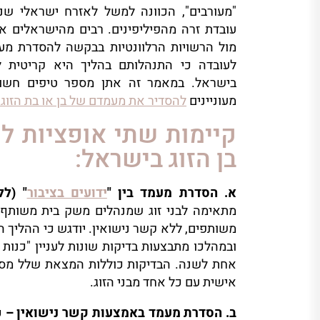
"מעורבים", הכוונה למשל לאזרח ישראלי שנ
עובדת זרה מהפיליפינים. רבים מהישראלים אי
מול הרשויות הרלוונטיות בבקשה להסדרת מע
לעובדה כי התנהלותם בהליך היא קריטית 
בישראל. במאמר זה אתן מספר טיפים חשוב
מעוניינים
להסדיר את מעמדם של בן או בת הזו
קיימות שתי אופציות 
בן הזוג בישראל:
א. הסדרת מעמד בין "
ידועים בציבור
" (לל
מתאימה לבני זוג שמנהלים משק בית משותף 
ובמהלכו מתבצעות בדיקות שונות לעניין "כנות
אחת לשנה. הבדיקות כוללות המצאת שלל מסמכ
אישית עם כל אחד מבני הזוג.
ב. הסדרת מעמד באמצעות קשר נישואין –
כ