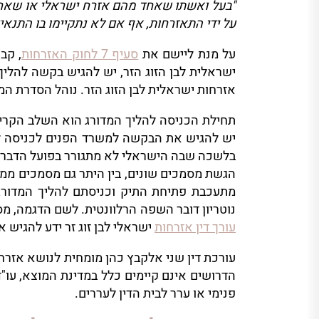
על ידי התאזרחות, אף אם לא נתקיימו בו התנאים שב
על מנת ליישם את
סעיף 7 לחוק האזרחות
, קב
אזרחות ישראלית לבן הזוג הזר. נוהל הסדרת המע
תחילת הכניסה להליך המדורג הוא השלב הקריט
יש להגיש את הבקשה למשרד הפנים לכניסה ל
בלשכה שבה הישראלי לא מתגורר בפועל הדבר י
הגשת מסמכים שונים, בין היתר גם מסמכים ממד
מתעכבת פתיחת התיק וכניסתם להליך המדורג
נוטריון דובר השפה הרלוונטית. לשם הדגמה, מ
עורך דין אזרחות
ישראלי לבן זוג זר ידע להגיש 
עורכת דין שני אלקבץ כהן מומחית לנושא אזרח
הדרושים אינם קיימים כלל במדינת המוצא, עו"
פנימי או ערר לבית הדין לעררים.