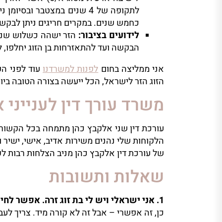
לתקופה של 4 שנים במצטבר 
כחמש שנים. במקרים חריגים ניתן לבקש 
לידועים בציבור
:
הזר ישהה כשלוש שנים ברישיון ב/1 כללי ולאח
הבקשה ועד להתאזרחות בן הזוג יחלפו, ל
אני ממליצה בחום
לפנות למשרדנו
עוד לפני ה
הזוג הזר לישראל, הכל ייעשה בצורה הטובה בי
משרד עורך דין לענייני 
עורכת דין שני אלקבץ כהן מתמחה בכל הקשור לקב
הלקוחות שלי נהנים משירות אדיב, אישי, ישיר 
של עורכת דין אלקבץ כהן מניב הצלחות רבות לק
שאלות ותשובות
1. אני ישראלי ויש לי בת זוג זרה. אפשר לחיות איתה בארץ ולקבל לה אזרחות?
כן, זה אפשרי – אבל זה לא קורה מיד. צריך לע