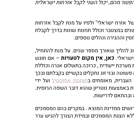
 אזרח ישראלי או שאחד מהם ביקש להתאזרח ונתקיימו בו התנאים שבסעיף 5(א) או הפטור מהם, יכול השני לקבל אזרחות ישראלית
של אזרח ישראלי" ולפיו על מנת לקבל אזרחות
לית לבן הזוג הזר, יש להגיש בקשה להליך מדורג. ההליך המדורג במקרה של בני זוג נשואים אורך כ-4.5 שנים במצטבר וכולל תחנות שונות בדרך לקבלת
ין וההגירה ונהלים נוספים.
ג להליך שאורך מספר שנים. על מנת להתחיל,
ישראלי.
כאן, אין מקום לטעויות
– אם תוגש
ערכת ייעודית , כרוכה בתשלום אגרה וכוללת
פשוטה ובני זוג נתקלים בקשיים בקבלתם ובכך
העברית, מאומתים ב
חותמת אפוסטיל
ועל ידי
ת באמצעות נוטריון שהוא דובר השפה הרוסית.
ה ובהתאם לדרישות.
דרושים ממדינת המוצא . במקרים בהם המסמכים
 ללא הצגת המסמכים ובמידת הצורך להגיש ערר