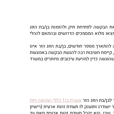
ת הבקשה לפתיחת תיק ולהזמנת בן/בת הזוג
במידה ולא יומצאו מלוא המסמכים הדרושים ובהתאם לנהלי
 להתארך מספר חודשים, בן/בת הזוג הזר אינו
כן, קיימת חשיבות רבה להגשת הבקשה באמצעות
הוגשה כדין למניעת עיכובים מיותרים במשרד
לבן/בת הזוג הזר
אשרת ב/1 כללי המהווה ויזת
ישודרג ותוענק לו תעודת זהות ארעית (רישיון
ינת הזר, שכן, הוא יקבל תעודת זהות ארעית וזאת עד