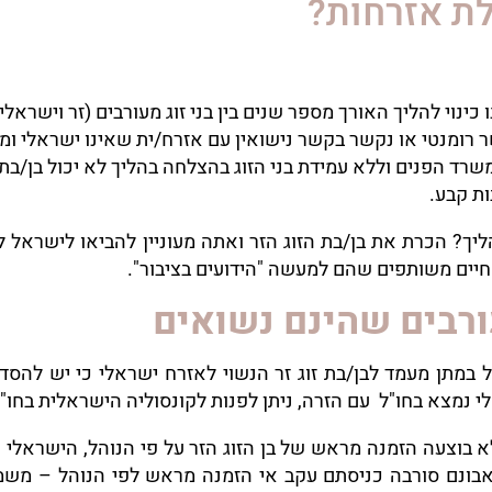
לת אזרחות?
 כינוי להליך האורך מספר שנים בין בני זוג מעורבים (זר וישראל
רומנטי או נקשר בקשר נישואין עם אזרח/ית שאינו ישראלי ומב
שרד הפנים וללא עמידת בני הזוג בהצלחה בהליך לא יכול בן/בת
ת קבע.
יך? הכרת את בן/בת הזוג הזר ואתה מעוניין להביאו לישראל ל
חיים משותפים שהם למעשה "הידועים בציבור".
עורבים שהינם נשואים
ל במתן מעמד לבן/בת זוג זר הנשוי לאזרח ישראלי כי יש להס
י נמצא בחו"ל עם הזרה, ניתן לפנות לקונסוליה הישראלית בחו"
 בוצעה הזמנה מראש של בן הזוג הזר על פי הנוהל, הישראלי נח
לדאבונם סורבה כניסתם עקב אי הזמנה מראש לפי הנוהל – מש