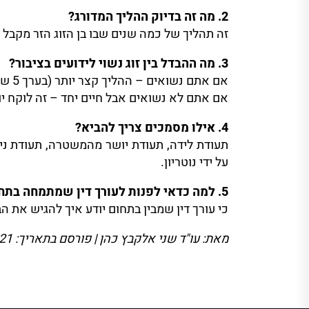
2. מה זה בדיוק ההליך המדורג?
זה תהליך של כמה שנים שבו בן הזוג הזר מקבל
3. מה ההבדל בין זוג נשוי לידועים בציבור?
אם אתם נשואים – ההליך קצר יותר (בערך 5 שנים).
אם אתם לא נשואים אבל חיים יחד – זה לוקח יותר זמן, ל
4. אילו מסמכים צריך להביא?
תעודת לידה, תעודת יושר מהמשטרה, תעודת ניש
על ידי נוטריון.
5. למה כדאי לפנות לעורך דין שמתמחה בתחום הזה?
כי עורך דין שמבין בתחום יודע איך להגיש את הב
מאת: עו"ד שני אלקבץ כהן | פורסם בתאריך: 2/12/2021 עודכן בתאריך 16/06/2024 ע"י עו"ד שני אלקבץ כהן