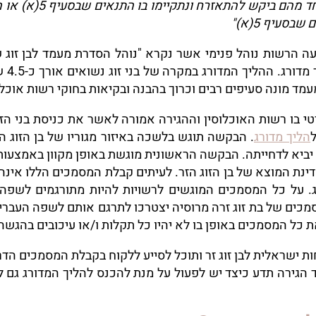
"בעל ואשתו שאחד מהם
סעיף 5(א)"
עה הרשות נוהל פנימי אשר נקרא "נוהל הסדרת מעמד לבן זוג 
ישרא
מד מונה סעיפים רבים וכרוך בהבנה ובקיאות בחוקי רשות אוכלוס
י בו רשות האוכלוסין וההגירה אמורה לאשר את כניסת בני הזו
הליך מדורג
. הבקשה תוגש בלשכה באיזור מגוריו של בן הזוג ה
ביא לדחייתה. הבקשה הראשונית מוגשת באופן מקוון באמצעות מ
ינת המוצא של בן הזוג הזר. לעיתים קבלת המסמכים הללו אינה 
. על כל המסמכים המוגשים לרשויות להיות מתורגמים לשפה 
סמכים של בת זוג זרה מרוסיה יצטרכו לתרגם אותם לשפה העברי
את כל המסמכים באופן בו לא יהיו כל תקלות ו/או עיכובים בהגש
ות ישראלית לבן זוג זר ותוכל לסייע ללקוח בקבלת המסמכים ה
ד הגירה תדע כיצד יש לפעול על מנת להכנס להליך המדורג גם