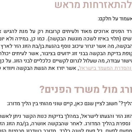
להתאזרחות מראש
אעמוד על חלקם:
ד הפנים ארוכים מאוד ולעיתים קרובות רק על מנת להגיש א
ל, יש להמתין בין 3 ל-6 חודשים (תלוי באיזו לשכה מוגשת הבקשה). כמו כן, 
בקשה, מה אשר יגרור עיכוב נוסף בהגעת בן/בת הזוג הזר לארץ.
פת בדיקת הבקשה בבני זוג ידועים בציבור, אשר לעיתים יכולה
שור עבודה, מה שעלול לגרום לקשיים כלכליים לבני הזוג. על 
 והסדרת המעמד בישראל
, אשר יזרז את הגשת הבקשה ויוודא ש
רג מול משרד הפנים?
ך?" חשוב לציין שגם כאן, קיים שוני מהותי בין הליך מדורג:
וג הזר והגעתו לישראל, במהלך בדיקות כנות הקשר ניתן לאשר 
 נספרת בהליך המדורג. לאחר שהבקשה אושרה, בן/בת הזוג הזר 
וג א/5) אשר יוארך מפעם לפעם, כל פעם לשנה בלבד. מדובר בשדרוג מבח