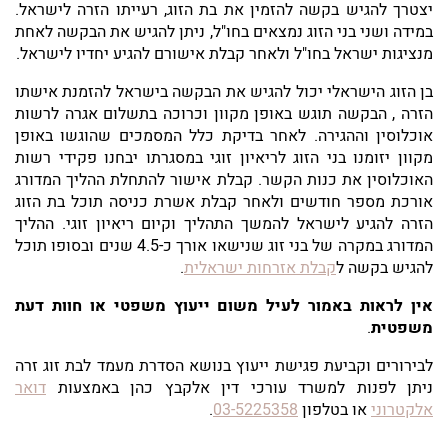
יצטרך להגיש בקשה להזמין את בת הזוג, רעייתו הזרה לישראל.
במידה ושני בני הזוג נמצאים בחו"ל, ניתן להגיש את הבקשה לאחת
מנציגות ישראל בחו"ל ולאחר קבלת אישורם להגיע יחדיו לישראל.
בן הזוג הישראלי יכול להגיש את הבקשה בישראל להזמנת אישתו
הזרה , הבקשה תוגש באופן מקוון וכרוכה בתשלום אגרה לרשות
אוכלוסין וההגירה. לאחר בדיקת כלל המסמכים שהוגשו באופן
מקוון יזומנו בני הזוג לריאיון זוגי במסגרתו יבחנו פקידי רשות
האוכלוסין את כנות הקשר. קבלת אישור להתחלת ההליך המדורג
אורכת מספר חודשים ולאחר קבלת אשרת כניסה תוכל בת הזוג
הזרה להגיע לישראל להמשך התהליך וקיום ריאיון זוגי. ההליך
המדורג במקרה של בני זוג שנישאו אורך כ-4.5 שנים ובסופו תוכל
להגיש בקשה ל
קבלת אזרחות ישראלית
.
אין לראות באמור לעיל משום ייעוץ משפטי או חוות דעת
משפטית
.
לבירורים וקביעת פגישת ייעוץ בנושא הסדרת מעמד לבת זוג זרה
ניתן לפנות למשרד עורכי דין אלקבץ כהן באמצעות
דואר
אלקטרוני
או בטלפון
03-5225358
.