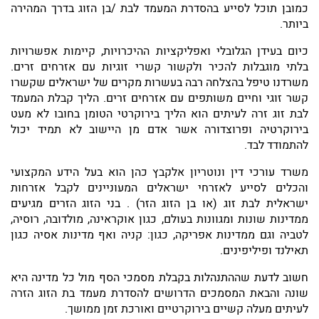
כמובן תוכל לסייע בהסדרת המעמד לבת /בן הזוג בדרך המהירה
ביותר.
כיום בעידן הגלובלי ואפליקציות ההיכרויות, קיימות אפשרויות
בלתי מוגבלות להכיר ולקשור קשרי זוגיות עם אזרחים זרים.
משרדנו טיפל בהצלחה רבה בעשרות מקרים של ישראלים שקשרו
קשר זוגי וחיים משותפים עם אזרחים זרים. הליך קבלת המעמד
לבת זוג זרה לעיתים הוא הליך בירוקרטי הטומן בחובו לא מעט
בירוקרטיה ופרוצדורה אשר אדם מן היישוב לא תמיד יכול
להתמודד לבד.
משרד עורכי דין ונוטריון אלקבץ כהן הוא בעל הידע המקצועי
והכלים לסייע לאזרחי ישראלים המעוניינים לקבל אזרחות
ישראלית לבת זוג (או בן הזוג הזר) . בני הזוג הזרים מגיעים
ממדינות שונות ומגוונות בעולם, כגון אוקראינה, מולדובה, רוסיה,
לטביה וגם ממדינות אפריקה, כגון: קניה ואף מדינות אסיה כגון
תאילנד ופיליפינים.
חשוב לדעת שההתנהלות בקבלת מסמכי הסף מול כל מדינה היא
שונה והבאת המסמכים הדרושים להסדרת מעמד בת הזוג הזרה
לעיתים מעלה קשיים בירוקרטיים ואורכת זמן ממושך.