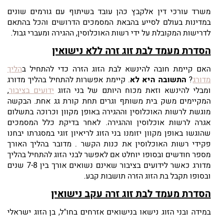
משרד עורכי דין אלקבץ כהן עובד בשיתוף עם גורמים שונים
במדינות בעולם לסייע בהבאת המסמכים הדרושים והכל בהתאם
לדרישות המקובלת על ידי רשות האוכלוסין, ההגירה ומעברי גבול.
הסדרת מעמד לבת זוג זרה ללא נישואין
האם קיימת חובה להינשא לבת הזוג הזרה כדי להתחיל ב
הליך
מדורג
?
התשובה היא לא
. קיימת אפשרות להתחיל בהליך מדורג
ומבלי להינשא וזאת מכוח היותם של בני הזוג
ידועים בציבור
,
המקיימים משק בית משותף וגרים תחת קורת גג אחת. הבקשה
מוגשת לרשות האוכלוסין וההגירה באופן מקוון וכרוכה בתשלום
אגרה לרשות אוכלוסין וההגירה. לאחר בדיקת כלל המסמכים
שהוגשו באופן מקוון יזומנו בני הזוג לריאיון זוגי במסגרתו יבחנו
פקידי רשות האוכלוסין את כנות הקשר . מדובר בהליך האורך
מספר חודשים ובסופו יוחלט אם לאפשר לבני הזוג להתחיל בהליך
מדורג כאשר לידועים בציבור שאינם נשואים אורך בין 7-8 שנים
ובסופו תקבל בת הזוג הזרה תושבות קבע.
הסדרת מעמד לבת זוג זרה עקב נישואין
במידה ובני הזוג נישאו בנישואים אזרחים בחו"ל, בן הזוג ישראלי